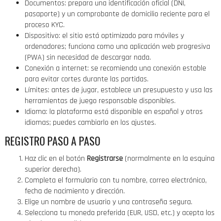
Documentos: prepara una identificación oficial (DNI,
pasaporte) y un comprobante de domicilio reciente para el
proceso KYC.
Dispositivo: el sitio está optimizado para móviles y
ordenadores; funciona como una aplicación web progresiva
(PWA) sin necesidad de descargar nada.
Conexión a internet: se recomienda una conexión estable
para evitar cortes durante las partidas.
Límites: antes de jugar, establece un presupuesto y usa las
herramientas de juego responsable disponibles.
Idioma: la plataforma está disponible en español y otros
idiomas; puedes cambiarlo en los ajustes.
REGISTRO PASO A PASO
Haz clic en el botón
Registrarse
(normalmente en la esquina
superior derecha).
Completa el formulario con tu nombre, correo electrónico,
fecha de nacimiento y dirección.
Elige un nombre de usuario y una contraseña segura.
Selecciona tu moneda preferida (EUR, USD, etc.) y acepta los