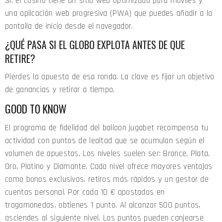
Sí, el casino tiene un sitio web optimizado para móviles y
una aplicación web progresiva (PWA) que puedes añadir a la
pantalla de inicio desde el navegador.
¿QUÉ PASA SI EL GLOBO EXPLOTA ANTES DE QUE
RETIRE?
Pierdes la apuesta de esa ronda. La clave es fijar un objetivo
de ganancias y retirar a tiempo.
GOOD TO KNOW
El programa de fidelidad del balloon jugabet recompensa tu
actividad con puntos de lealtad que se acumulan según el
volumen de apuestas. Los niveles suelen ser: Bronce, Plata,
Oro, Platino y Diamante. Cada nivel ofrece mayores ventajas
como bonos exclusivos, retiros más rápidos y un gestor de
cuentas personal. Por cada 10 € apostados en
tragamonedas, obtienes 1 punto. Al alcanzar 500 puntos,
asciendes al siguiente nivel. Los puntos pueden canjearse