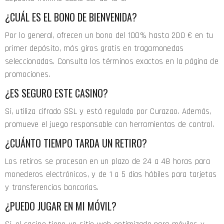
¿CUÁL ES EL BONO DE BIENVENIDA?
Por lo general, ofrecen un bono del 100% hasta 200 € en tu
primer depósito, más giros gratis en tragamonedas
seleccionadas. Consulta los términos exactos en la página de
promociones.
¿ES SEGURO ESTE CASINO?
Sí, utiliza cifrado SSL y está regulado por Curazao. Además,
promueve el juego responsable con herramientas de control.
¿CUÁNTO TIEMPO TARDA UN RETIRO?
Los retiros se procesan en un plazo de 24 a 48 horas para
monederos electrónicos, y de 1 a 5 días hábiles para tarjetas
y transferencias bancarias.
¿PUEDO JUGAR EN MI MÓVIL?