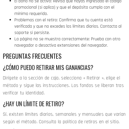
El bono no se activó: Revisa que hayas ingresado el código
promocional (si aplica) y que el depósito cumpla con el
mínimo requerido.
Problemas con el retiro: Confirma que tu cuenta está
verificada y que no excedes los límites diarios. Contacta al
soporte si persiste.
La página no se muestra correctamente: Prueba con otro
navegador o desactiva extensiones del navegador.
PREGUNTAS FRECUENTES
¿CÓMO PUEDO RETIRAR MIS GANANCIAS?
Dirígete a la sección de caja, selecciona « Retirar », elige el
método y sigue las instrucciones. Los fondos se liberan tras
verificar tu identidad.
¿HAY UN LÍMITE DE RETIRO?
Sí, existen límites diarios, semanales y mensuales que varían
según el método. Consulta la política de retiros en el sitio.