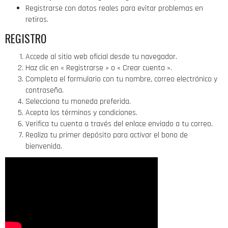
Registrarse con datos reales para evitar problemas en
retiros.
REGISTRO
Accede al sitio web oficial desde tu navegador.
Haz clic en « Registrarse » o « Crear cuenta ».
Completa el formulario con tu nombre, correo electrónico y
contraseña.
Selecciona tu moneda preferida.
Acepta los términos y condiciones.
Verifica tu cuenta a través del enlace enviado a tu correo.
Realiza tu primer depósito para activar el bono de
bienvenida.