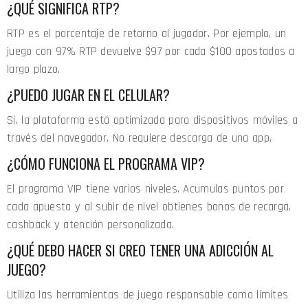
¿QUÉ SIGNIFICA RTP?
RTP es el porcentaje de retorno al jugador. Por ejemplo, un
juego con 97% RTP devuelve $97 por cada $100 apostados a
largo plazo.
¿PUEDO JUGAR EN EL CELULAR?
Sí, la plataforma está optimizada para dispositivos móviles a
través del navegador. No requiere descarga de una app.
¿CÓMO FUNCIONA EL PROGRAMA VIP?
El programa VIP tiene varios niveles. Acumulas puntos por
cada apuesta y al subir de nivel obtienes bonos de recarga,
cashback y atención personalizada.
¿QUÉ DEBO HACER SI CREO TENER UNA ADICCIÓN AL
JUEGO?
Utiliza las herramientas de juego responsable como límites