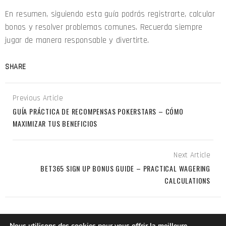
En resumen, siguiendo esta guía podrás registrarte, calcular
bonos y resolver problemas comunes. Recuerda siempre
jugar de manera responsable y divertirte.
SHARE
Previous Article
GUÍA PRÁCTICA DE RECOMPENSAS POKERSTARS – CÓMO
MAXIMIZAR TUS BENEFICIOS
Next Article
BET365 SIGN UP BONUS GUIDE – PRACTICAL WAGERING
CALCULATIONS
Nous utilisons des cookies pour vous offrir la meilleure