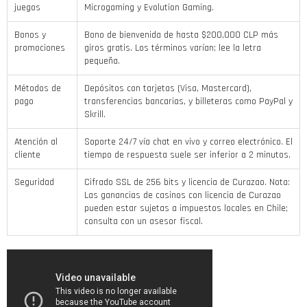
juegos
Microgaming y Evolution Gaming.
Bonos y
Bono de bienvenida de hasta $200,000 CLP más
promociones
giros gratis. Los términos varían; lee la letra
pequeña.
Métodos de
Depósitos con tarjetas (Visa, Mastercard),
pago
transferencias bancarias, y billeteras como PayPal y
Skrill.
Atención al
Soporte 24/7 vía chat en vivo y correo electrónico. El
cliente
tiempo de respuesta suele ser inferior a 2 minutos.
Seguridad
Cifrado SSL de 256 bits y licencia de Curazao. Nota:
Las ganancias de casinos con licencia de Curazao
pueden estar sujetas a impuestos locales en Chile;
consulta con un asesor fiscal.