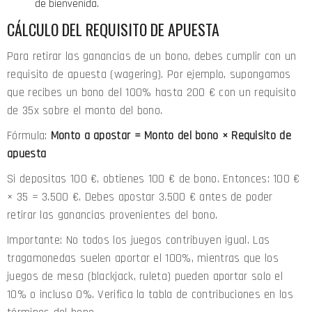
de bienvenida.
CÁLCULO DEL REQUISITO DE APUESTA
Para retirar las ganancias de un bono, debes cumplir con un
requisito de apuesta (wagering). Por ejemplo, supongamos
que recibes un bono del 100% hasta 200 € con un requisito
de 35x sobre el monto del bono.
Fórmula:
Monto a apostar = Monto del bono × Requisito de
apuesta
Si depositas 100 €, obtienes 100 € de bono. Entonces: 100 €
× 35 = 3.500 €. Debes apostar 3.500 € antes de poder
retirar las ganancias provenientes del bono.
Importante: No todos los juegos contribuyen igual. Las
tragamonedas suelen aportar el 100%, mientras que los
juegos de mesa (blackjack, ruleta) pueden aportar solo el
10% o incluso 0%. Verifica la tabla de contribuciones en los