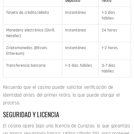
depósito
retiro
Tarjeta de crédito/débito
Instantáneo
1–3 días
hábiles
Monedero electrónico (Skrill,
Instantáneo
24 horas
Neteller)
Criptomonedas (Bitcoin,
Instantáneo
1–2 horas
Ethereum)
Transferencia bancaria
1–3 días hábiles
3–7 días
hábiles
Recuerda que el casino puede solicitar verificación de
identidad antes del primer retiro, lo que puede alargar el
proceso.
SEGURIDAD Y LICENCIA
El casino opera bajo una licencia de Curazao, lo que garantiza
un marco regulatorio básico. Utiliza cifrado SSL para proteger