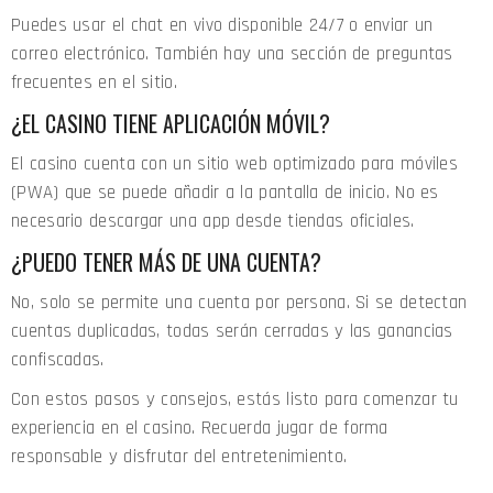
Puedes usar el chat en vivo disponible 24/7 o enviar un
correo electrónico. También hay una sección de preguntas
frecuentes en el sitio.
¿EL CASINO TIENE APLICACIÓN MÓVIL?
El casino cuenta con un sitio web optimizado para móviles
(PWA) que se puede añadir a la pantalla de inicio. No es
necesario descargar una app desde tiendas oficiales.
¿PUEDO TENER MÁS DE UNA CUENTA?
No, solo se permite una cuenta por persona. Si se detectan
cuentas duplicadas, todas serán cerradas y las ganancias
confiscadas.
Con estos pasos y consejos, estás listo para comenzar tu
experiencia en el casino. Recuerda jugar de forma
responsable y disfrutar del entretenimiento.