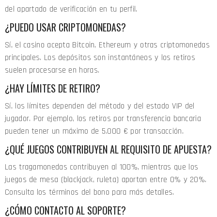
del apartado de verificación en tu perfil.
¿PUEDO USAR CRIPTOMONEDAS?
Sí, el casino acepta Bitcoin, Ethereum y otras criptomonedas
principales. Los depósitos son instantáneos y los retiros
suelen procesarse en horas.
¿HAY LÍMITES DE RETIRO?
Sí, los límites dependen del método y del estado VIP del
jugador. Por ejemplo, los retiros por transferencia bancaria
pueden tener un máximo de 5.000 € por transacción.
¿QUÉ JUEGOS CONTRIBUYEN AL REQUISITO DE APUESTA?
Las tragamonedas contribuyen al 100%, mientras que los
juegos de mesa (blackjack, ruleta) aportan entre 0% y 20%.
Consulta los términos del bono para más detalles.
¿CÓMO CONTACTO AL SOPORTE?