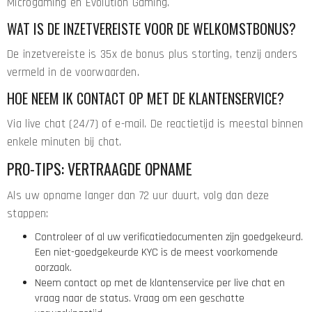
Microgaming en Evolution Gaming.
WAT IS DE INZETVEREISTE VOOR DE WELKOMSTBONUS?
De inzetvereiste is 35x de bonus plus storting, tenzij anders
vermeld in de voorwaarden.
HOE NEEM IK CONTACT OP MET DE KLANTENSERVICE?
Via live chat (24/7) of e-mail. De reactietijd is meestal binnen
enkele minuten bij chat.
PRO-TIPS: VERTRAAGDE OPNAME
Als uw opname langer dan 72 uur duurt, volg dan deze
stappen:
Controleer of al uw verificatiedocumenten zijn goedgekeurd.
Een niet-goedgekeurde KYC is de meest voorkomende
oorzaak.
Neem contact op met de klantenservice per live chat en
vraag naar de status. Vraag om een geschatte