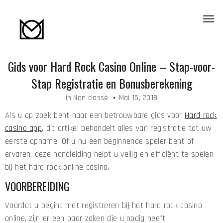
Toggl
navig
Gids voor Hard Rock Casino Online – Stap-voor-
Stap Registratie en Bonusberekening
in
Non classé
Mai 15, 2018
Als u op zoek bent naar een betrouwbare gids voor
Hard rock
casino app
, dit artikel behandelt alles van registratie tot uw
eerste opname. Of u nu een beginnende speler bent of
ervaren, deze handleiding helpt u veilig en efficiënt te spelen
bij het hard rock online casino.
VOORBEREIDING
Voordat u begint met registreren bij het hard rock casino
online, zijn er een paar zaken die u nodig heeft: