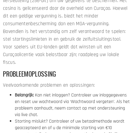
versleuteling (256-bit) om uw gegevens te beschermen. Het
casino is gelicenseerd door de overheid van Curaçao. Hoewel
dit een geldige vergunning is, biedt het minder
consumentenbescherming dan een MGA-vergunning.
Bovendien is het verstandig om zelf verantwoord te spelen:
stel stortingslimieten in en gebruik de zelfuitsluitingstool.
Voor spelers uit EU-landen geldt dat winsten uit een
Curaçaolicentie vaak belastbaar zijn; raadpleeg uw lokale
fiscus.
PROBLEEMOPLOSSING
Veelvoorkomende problemen en oplossingen:
Belangrijk:
Kan niet inloggen? Controleer uw inloggegevens
en reset uw wachtwoord via ‘Wachtwoord vergeten’. Als het
probleem aanhoudt, neem contact op met ondersteuning
via live chat.
Storting mislukt? Controleer of uw betaalmethode wordt
geaccepteerd en of u de minimale storting van €10