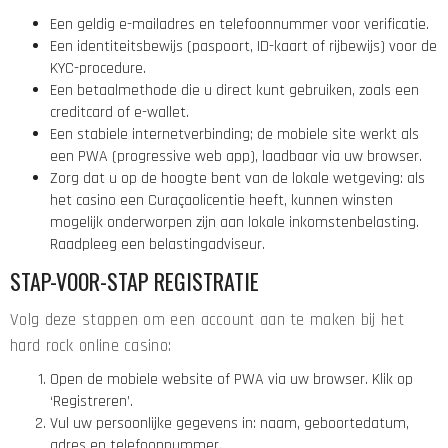
Een geldig e-mailadres en telefoonnummer voor verificatie.
Een identiteitsbewijs (paspoort, ID-kaart of rijbewijs) voor de
KYC-procedure.
Een betaalmethode die u direct kunt gebruiken, zoals een
creditcard of e-wallet.
Een stabiele internetverbinding; de mobiele site werkt als
een PWA (progressive web app), laadbaar via uw browser.
Zorg dat u op de hoogte bent van de lokale wetgeving: als
het casino een Curaçaolicentie heeft, kunnen winsten
mogelijk onderworpen zijn aan lokale inkomstenbelasting.
Raadpleeg een belastingadviseur.
STAP-VOOR-STAP REGISTRATIE
Volg deze stappen om een account aan te maken bij het
hard rock online casino:
Open de mobiele website of PWA via uw browser. Klik op
‘Registreren’.
Vul uw persoonlijke gegevens in: naam, geboortedatum,
adres en telefoonnummer.