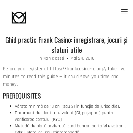
Toggl
navig
Ghid practic Frank Casino: înregistrare, jocuri și
sfaturi utile
in
Non classé
Mai 24, 2016
Before you register at
https://frankcasino-ro.org/
, take five
minutes to read this guide — it could save you time and
money.
PREREQUISITES
Vârsta minimă de 18 ani (sau 21 în funcție de jurisdicție).
Document de identitate valabil (CI, pașaport) pentru
verificarea contului (KYC).
Metodă de plată preferată: card bancar, portofel electronic
(Skrill, Neteller) sau criptomonedă.