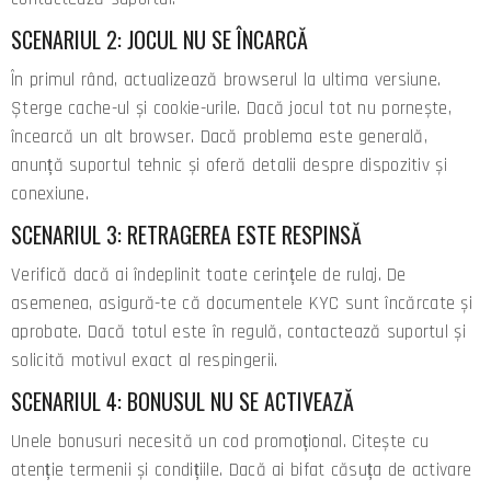
SCENARIUL 2: JOCUL NU SE ÎNCARCĂ
În primul rând, actualizează browserul la ultima versiune.
Șterge cache-ul și cookie-urile. Dacă jocul tot nu pornește,
încearcă un alt browser. Dacă problema este generală,
anunță suportul tehnic și oferă detalii despre dispozitiv și
conexiune.
SCENARIUL 3: RETRAGEREA ESTE RESPINSĂ
Verifică dacă ai îndeplinit toate cerințele de rulaj. De
asemenea, asigură-te că documentele KYC sunt încărcate și
aprobate. Dacă totul este în regulă, contactează suportul și
solicită motivul exact al respingerii.
SCENARIUL 4: BONUSUL NU SE ACTIVEAZĂ
Unele bonusuri necesită un cod promoțional. Citește cu
atenție termenii și condițiile. Dacă ai bifat căsuța de activare