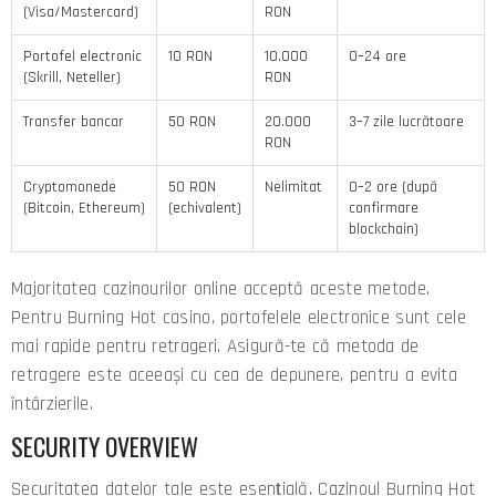
(Visa/Mastercard)
RON
Portofel electronic
10 RON
10.000
0–24 ore
(Skrill, Neteller)
RON
Transfer bancar
50 RON
20.000
3–7 zile lucrătoare
RON
Cryptomonede
50 RON
Nelimitat
0–2 ore (după
(Bitcoin, Ethereum)
(echivalent)
confirmare
blockchain)
Majoritatea cazinourilor online acceptă aceste metode.
Pentru Burning Hot casino, portofelele electronice sunt cele
mai rapide pentru retrageri. Asigură-te că metoda de
retragere este aceeași cu cea de depunere, pentru a evita
întârzierile.
SECURITY OVERVIEW
Securitatea datelor tale este esențială. Cazinoul Burning Hot