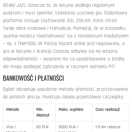
8048/JAZ). Oznacza to, że kasyno podlega regularnym
audytom i musi spełniać standardy uczciwej gry. Dodatkowo
platforma stosuje szyfrowanie SSL 256-bit, które chroni
Twoje dane osobowe i transakcje. Pamiętaj, że w przypadku
sporów możesz skontaktować się z niezależnym mediatorem
– np. z ThePOGG. W Polsce hazard online jest regulowany, a
gra w kasynie z licencją Curacao odbywa się na własną
odpowiedzialność – wygrane nie są opodatkowane u źródła,
ale mogą podlegać zgłoszeniu w rocznym zeznaniu PIT.
BANKOWOŚĆ I PŁATNOŚCI
Ggbet akceptuje popularne metody płatności, przystosowane
do polskich graczy. Poniższa tabela przedstawia szczegóły:
Metoda
Min.
Maks. wypłata
Czas realizacji
depozyt
Visa /
50 PLN
5000 PLN /
1-3 dni robocze