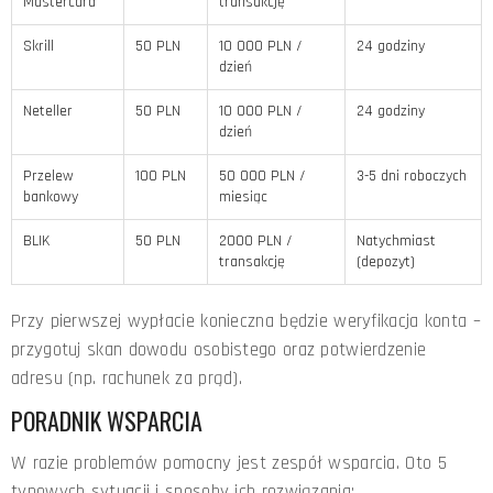
Mastercard
transakcję
Skrill
50 PLN
10 000 PLN /
24 godziny
dzień
Neteller
50 PLN
10 000 PLN /
24 godziny
dzień
Przelew
100 PLN
50 000 PLN /
3-5 dni roboczych
bankowy
miesiąc
BLIK
50 PLN
2000 PLN /
Natychmiast
transakcję
(depozyt)
Przy pierwszej wypłacie konieczna będzie weryfikacja konta –
przygotuj skan dowodu osobistego oraz potwierdzenie
adresu (np. rachunek za prąd).
PORADNIK WSPARCIA
W razie problemów pomocny jest zespół wsparcia. Oto 5
typowych sytuacji i sposoby ich rozwiązania: