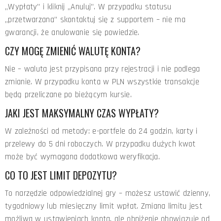
„Wypłaty” i kliknij „Anuluj”. W przypadku statusu
„przetwarzana” skontaktuj się z supportem – nie ma
gwarancji, że anulowanie się powiedzie.
CZY MOGĘ ZMIENIĆ WALUTĘ KONTA?
Nie – waluta jest przypisana przy rejestracji i nie podlega
zmianie. W przypadku konta w PLN wszystkie transakcje
będą przeliczane po bieżącym kursie.
JAKI JEST MAKSYMALNY CZAS WYPŁATY?
W zależności od metody: e-portfele do 24 godzin, karty i
przelewy do 5 dni roboczych. W przypadku dużych kwot
może być wymagana dodatkowa weryfikacja.
CO TO JEST LIMIT DEPOZYTU?
To narzędzie odpowiedzialnej gry – możesz ustawić dzienny,
tygodniowy lub miesięczny limit wpłat. Zmiana limitu jest
możliwa w ustawieniach konta, ale obniżenie obowiązuje od