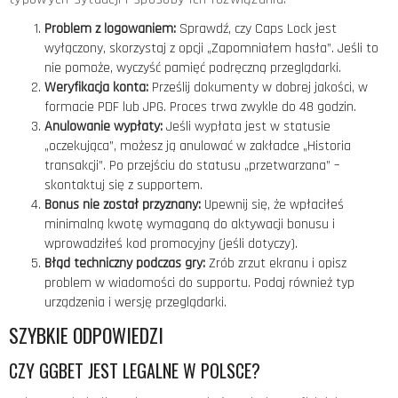
Problem z logowaniem:
Sprawdź, czy Caps Lock jest
wyłączony, skorzystaj z opcji „Zapomniałem hasła”. Jeśli to
nie pomoże, wyczyść pamięć podręczną przeglądarki.
Weryfikacja konta:
Prześlij dokumenty w dobrej jakości, w
formacie PDF lub JPG. Proces trwa zwykle do 48 godzin.
Anulowanie wypłaty:
Jeśli wypłata jest w statusie
„oczekująca”, możesz ją anulować w zakładce „Historia
transakcji”. Po przejściu do statusu „przetwarzana” –
skontaktuj się z supportem.
Bonus nie został przyznany:
Upewnij się, że wpłaciłeś
minimalną kwotę wymaganą do aktywacji bonusu i
wprowadziłeś kod promocyjny (jeśli dotyczy).
Błąd techniczny podczas gry:
Zrób zrzut ekranu i opisz
problem w wiadomości do supportu. Podaj również typ
urządzenia i wersję przeglądarki.
SZYBKIE ODPOWIEDZI
CZY GGBET JEST LEGALNE W POLSCE?