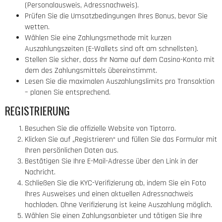
(Personalausweis, Adressnachweis).
Prüfen Sie die Umsatzbedingungen Ihres Bonus, bevor Sie
wetten.
Wählen Sie eine Zahlungsmethode mit kurzen
Auszahlungszeiten (E-Wallets sind oft am schnellsten).
Stellen Sie sicher, dass Ihr Name auf dem Casino-Konto mit
dem des Zahlungsmittels übereinstimmt.
Lesen Sie die maximalen Auszahlungslimits pro Transaktion
– planen Sie entsprechend.
REGISTRIERUNG
Besuchen Sie die offizielle Website von
Tiptorro
.
Klicken Sie auf „Registrieren“ und füllen Sie das Formular mit
Ihren persönlichen Daten aus.
Bestätigen Sie Ihre E-Mail-Adresse über den Link in der
Nachricht.
Schließen Sie die KYC-Verifizierung ab, indem Sie ein Foto
Ihres Ausweises und einen aktuellen Adressnachweis
hochladen. Ohne Verifizierung ist keine Auszahlung möglich.
Wählen Sie einen Zahlungsanbieter und tätigen Sie Ihre