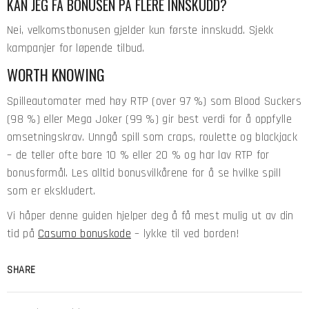
KAN JEG FÅ BONUSEN PÅ FLERE INNSKUDD?
Nei, velkomstbonusen gjelder kun første innskudd. Sjekk
kampanjer for løpende tilbud.
WORTH KNOWING
Spilleautomater med høy RTP (over 97 %) som Blood Suckers
(98 %) eller Mega Joker (99 %) gir best verdi for å oppfylle
omsetningskrav. Unngå spill som craps, roulette og blackjack
– de teller ofte bare 10 % eller 20 % og har lav RTP for
bonusformål. Les alltid bonusvilkårene for å se hvilke spill
som er ekskludert.
Vi håper denne guiden hjelper deg å få mest mulig ut av din
tid på
Casumo bonuskode
– lykke til ved borden!
SHARE