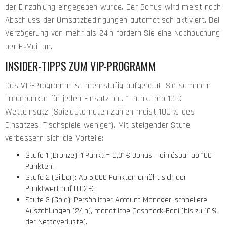
der Einzahlung eingegeben wurde. Der Bonus wird meist nach
Abschluss der Umsatzbedingungen automatisch aktiviert. Bei
Verzögerung von mehr als 24 h fordern Sie eine Nachbuchung
per E‑Mail an.
INSIDER-TIPPS ZUM VIP-PROGRAMM
Das VIP-Programm ist mehrstufig aufgebaut. Sie sammeln
Treuepunkte für jeden Einsatz: ca. 1 Punkt pro 10 €
Wetteinsatz (Spielautomaten zählen meist 100 % des
Einsatzes, Tischspiele weniger). Mit steigender Stufe
verbessern sich die Vorteile:
Stufe 1 (Bronze): 1 Punkt = 0,01 € Bonus – einlösbar ab 100
Punkten.
Stufe 2 (Silber): Ab 5.000 Punkten erhöht sich der
Punktwert auf 0,02 €.
Stufe 3 (Gold): Persönlicher Account Manager, schnellere
Auszahlungen (24 h), monatliche Cashback‑Boni (bis zu 10 %
der Nettoverluste).