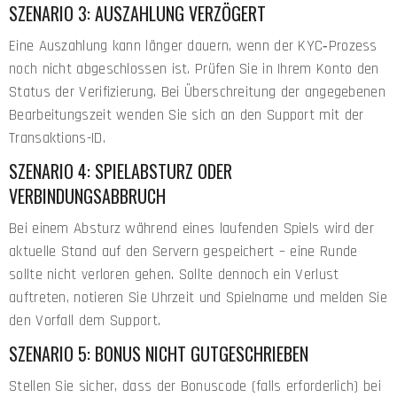
SZENARIO 3: AUSZAHLUNG VERZÖGERT
Eine Auszahlung kann länger dauern, wenn der KYC‑Prozess
noch nicht abgeschlossen ist. Prüfen Sie in Ihrem Konto den
Status der Verifizierung. Bei Überschreitung der angegebenen
Bearbeitungszeit wenden Sie sich an den Support mit der
Transaktions-ID.
SZENARIO 4: SPIELABSTURZ ODER
VERBINDUNGSABBRUCH
Bei einem Absturz während eines laufenden Spiels wird der
aktuelle Stand auf den Servern gespeichert – eine Runde
sollte nicht verloren gehen. Sollte dennoch ein Verlust
auftreten, notieren Sie Uhrzeit und Spielname und melden Sie
den Vorfall dem Support.
SZENARIO 5: BONUS NICHT GUTGESCHRIEBEN
Stellen Sie sicher, dass der Bonuscode (falls erforderlich) bei