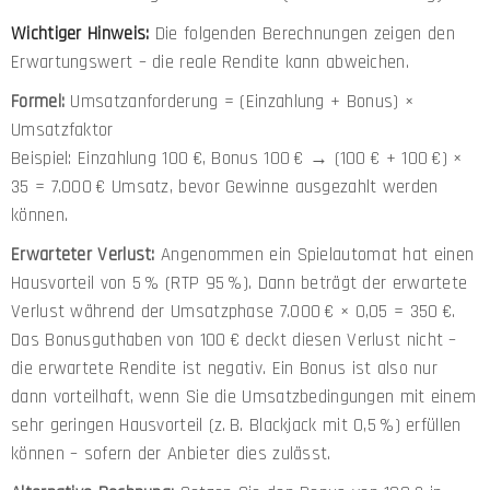
Wichtiger Hinweis:
Die folgenden Berechnungen zeigen den
Erwartungswert – die reale Rendite kann abweichen.
Formel:
Umsatzanforderung = (Einzahlung + Bonus) ×
Umsatzfaktor
Beispiel: Einzahlung 100 €, Bonus 100 € → (100 € + 100 €) ×
35 = 7.000 € Umsatz, bevor Gewinne ausgezahlt werden
können.
Erwarteter Verlust:
Angenommen ein Spielautomat hat einen
Hausvorteil von 5 % (RTP 95 %). Dann beträgt der erwartete
Verlust während der Umsatzphase 7.000 € × 0,05 = 350 €.
Das Bonusguthaben von 100 € deckt diesen Verlust nicht –
die erwartete Rendite ist negativ. Ein Bonus ist also nur
dann vorteilhaft, wenn Sie die Umsatzbedingungen mit einem
sehr geringen Hausvorteil (z. B. Blackjack mit 0,5 %) erfüllen
können – sofern der Anbieter dies zulässt.