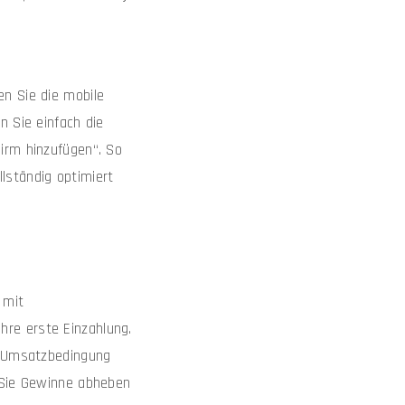
en Sie die mobile
n Sie einfach die
irm hinzufügen“. So
llständig optimiert
 mit
re erste Einzahlung.
ie Umsatzbedingung
r Sie Gewinne abheben