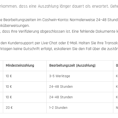
kommen, dass eine Auszahlung länger dauert als erwartet. Gehen
ie Bearbeitungszeiten im Cashwin-Konto: Normalerweise 24–48 Stunde
nküberweisungen.
er, dass Ihre Verifizierung abgeschlossen ist. Eine fehlende Dokumente
den Kundensupport per Live-Chat oder E-Mail. Halten Sie Ihre Transakt
tagen keine Gutschrift erfolgt, eskalieren Sie den Fall über die zust
Mindesteinzahlung
Bearbeitungszeit (Auszahlung)
G
10 €
3–5 Werktage
K
10 €
24–48 Stunden
K
10 €
24–48 Stunden
K
20 €
1–2 Stunden
N