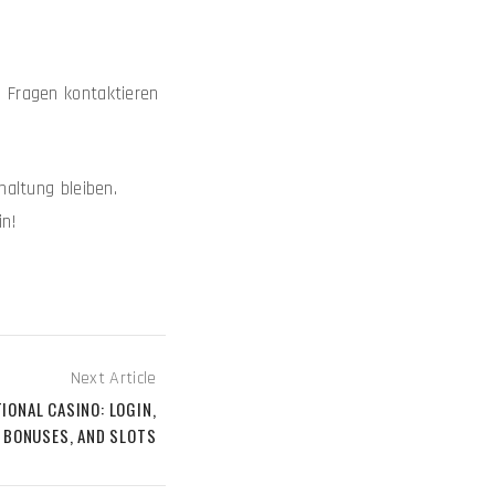
i Fragen kontaktieren
haltung bleiben.
in!
Next Article
IONAL CASINO: LOGIN,
BONUSES, AND SLOTS