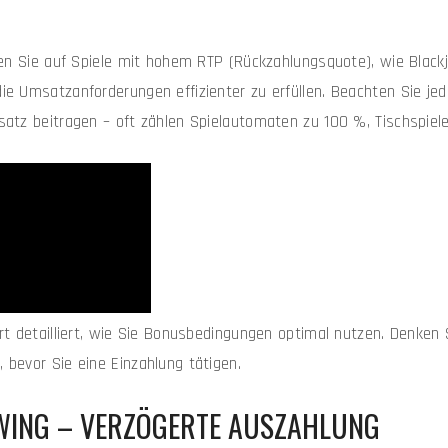
tten Sie auf Spiele mit hohem RTP (Rückzahlungsquote), wie Blac
e Umsatzanforderungen effizienter zu erfüllen. Beachten Sie jedo
atz beitragen – oft zählen Spielautomaten zu 100 %, Tischspiele
rt detailliert, wie Sie Bonusbedingungen optimal nutzen. Denken 
bevor Sie eine Einzahlung tätigen.
ING – VERZÖGERTE AUSZAHLUNG