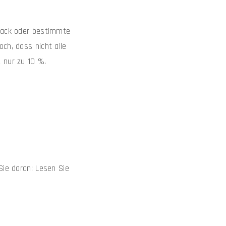
kjack oder bestimmte
ch, dass nicht alle
 nur zu 10 %.
Sie daran: Lesen Sie