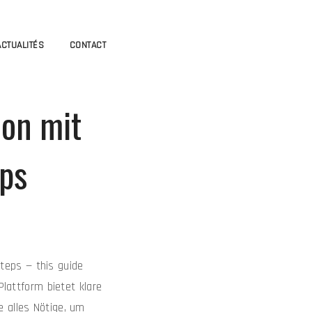
ACTUALITÉS
CONTACT
ion mit
pps
teps — this guide
Plattform bietet klare
e alles Nötige, um