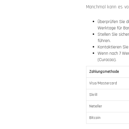
Manchmal kann es vor
Überprüfen Sie d
Werktage für Ba
Stellen Sie sich
führen.
Kontaktieren Sie 
Wenn nach 7 Werk
(Curacao).
Zahlungsmethode
Visa/Mastercard
Skrill
Neteller
Bitcoin