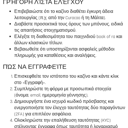
ΓΡΉΓΟΡΗ ΛΊΣΤΑ ΕΛΈΓΧΟΥ
Επιβεβαιώστε ότι το καζίνο διαθέτει έγκυρη άδεια
λειτουργίας (π.χ. από την Curacao ή τη Μάλτα).
Διαβάστε προσεκτικά τους όρους των μπόνους, ειδικά
τις απαιτήσεις στοιχηματισμού.
Ελέγξτε τη διαθεσιμότητα του παιχνιδιού book of ra και
άλλων κλασικών τίτλων.
Βεβαιωθείτε ότι υποστηρίζονται ασφαλείς μέθοδοι
πληρωμής για καταθέσεις και αναλήψεις.
ΠΏΣ ΝΑ ΕΓΓΡΑΦΕΊΤΕ
Επισκεφθείτε τον ιστότοπο του καζίνο και κάντε κλικ
στο «Εγγραφή».
Συμπληρώστε τη φόρμα με προσωπικά στοιχεία
(όνομα, email, ημερομηνία γέννησης).
Δημιουργήστε ένα ισχυρό κωδικό πρόσβασης και
ενεργοποιήστε τον έλεγχο ταυτότητας δύο παραγόντων
(2FA) για επιπλέον ασφάλεια.
Ολοκληρώστε την επαλήθευση ταυτότητας (KYC)
στέλνοντας έγγραφα όπως ταυτότητα ή λογαριασμό