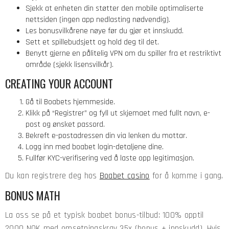
Sjekk at enheten din støtter den mobile optimaliserte
nettsiden (ingen app nedlasting nødvendig).
Les bonusvilkårene nøye før du gjør et innskudd.
Sett et spillebudsjett og hold deg til det.
Benytt gjerne en pålitelig VPN om du spiller fra et restriktivt
område (sjekk lisensvilkår).
CREATING YOUR ACCOUNT
Gå til Boabets hjemmeside.
Klikk på “Registrer” og fyll ut skjemaet med fullt navn, e-
post og ønsket passord.
Bekreft e-postadressen din via lenken du mottar.
Logg inn med boabet login-detaljene dine.
Fullfør KYC-verifisering ved å laste opp legitimasjon.
Du kan registrere deg hos
Boabet casino
for å komme i gang.
BONUS MATH
La oss se på et typisk boabet bonus-tilbud: 100% opptil
2000 NOK med omsetningskrav 35x (bonus + innskudd). Hvis