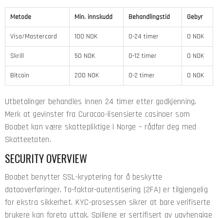
Metode
Min. innskudd
Behandlingstid
Gebyr
Visa/Mastercard
100 NOK
0-24 timer
0 NOK
Skrill
50 NOK
0-12 timer
0 NOK
Bitcoin
200 NOK
0-2 timer
0 NOK
Utbetalinger behandles innen 24 timer etter godkjenning.
Merk at gevinster fra Curacao-lisensierte casinoer som
Boabet kan være skattepliktige i Norge – rådfør deg med
Skatteetaten.
SECURITY OVERVIEW
Boabet benytter SSL-kryptering for å beskytte
dataoverføringer. To-faktor-autentisering (2FA) er tilgjengelig
for ekstra sikkerhet. KYC-prosessen sikrer at bare verifiserte
brukere kan foreta uttak. Spillene er sertifisert av uavhengige