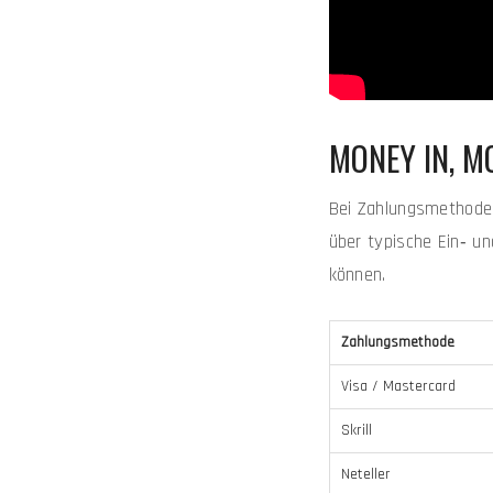
MONEY IN, M
Bei Zahlungsmethoden 
über typische Ein‑ u
können.
Zahlungsmethode
Visa / Mastercard
Skrill
Neteller