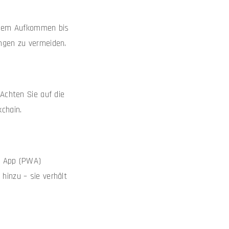
hohem Aufkommen bis
ungen zu vermeiden.
Achten Sie auf die
chain.
eb App (PWA)
hinzu – sie verhält