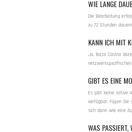
WIE LANGE DAUE
Die Bearbeitung erfo
zu 72 Stunden dauern
KANN ICH MIT 
Ja, Bizzo Casino akze
netzwerkspezifischen 
GIBT ES EINE M
Es gibt keine native 
verfügbar: Fügen Sie
sich dann wie eine Ap
WAS PASSIERT,