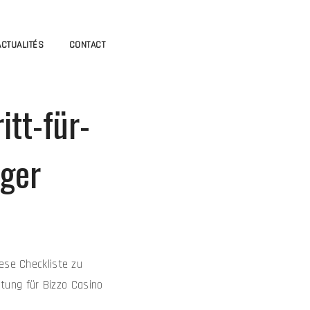
ACTUALITÉS
CONTACT
itt-für-
iger
ese Checkliste zu
itung für Bizzo Casino