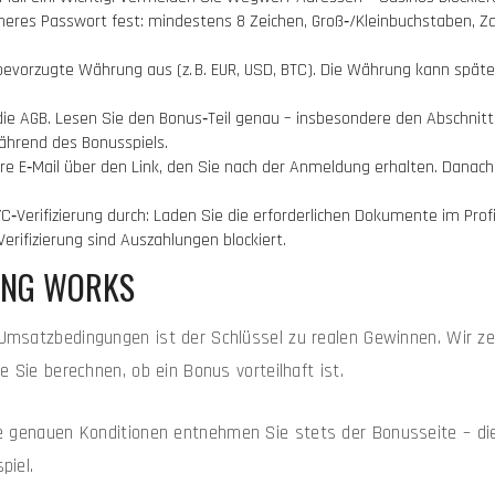
cheres Passwort fest: mindestens 8 Zeichen, Groß‑/Kleinbuchstaben, Z
bevorzugte Währung aus (z. B. EUR, USD, BTC). Die Währung kann späte
die AGB. Lesen Sie den Bonus‑Teil genau – insbesondere den Abschnit
hrend des Bonusspiels.
hre E‑Mail über den Link, den Sie nach der Anmeldung erhalten. Danach
C‑Verifizierung durch: Laden Sie die erforderlichen Dokumente im Prof
erifizierung sind Auszahlungen blockiert.
ING WORKS
Umsatzbedingungen ist der Schlüssel zu realen Gewinnen. Wir z
e Sie berechnen, ob ein Bonus vorteilhaft ist.
 genauen Konditionen entnehmen Sie stets der Bonusseite – di
piel.