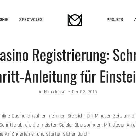
GNIE
SPECTACLES
PROJETS
asino Registrierung: Schr
ritt-Anleitung für Einste
in
Non classé
Déc 02, 2015
nline-Casino einzahlen, nehmen Sie sich fünf Minuten Zeit, um di
Schritte ab, die die meisten Spieler überspringen. Mit dieser Anle
e Anfängerfehler und starten sicher durch.