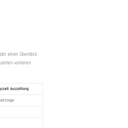
ibt einen Überblick
eiten variieren
gszeit Auszahlung
eitstage