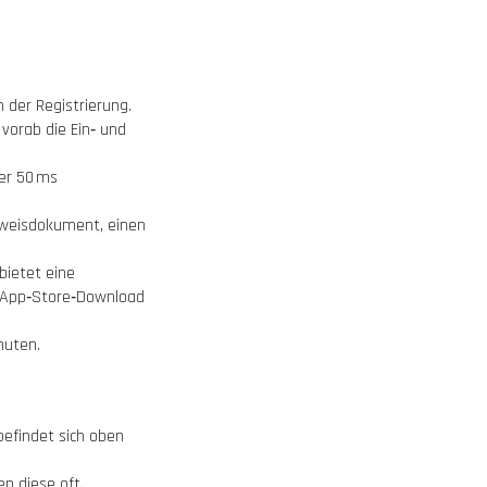
 der Registrierung.
vorab die Ein‑ und
ter 50 ms
usweisdokument, einen
bietet eine
n App‑Store‑Download
nuten.
befindet sich oben
n diese oft.