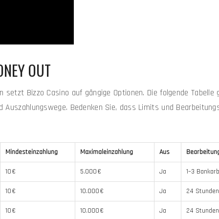
ONEY OUT
setzt Bizzo Casino auf gängige Optionen. Die folgende Tabelle g
nd Auszahlungswege. Bedenken Sie, dass Limits und Bearbeitungsz
Mindesteinzahlung
Maximaleinzahlung
Aus
Bearbeitun
10 €
5.000 €
Ja
1–3 Bankarb
10 €
10.000 €
Ja
24 Stunden
10 €
10.000 €
Ja
24 Stunden