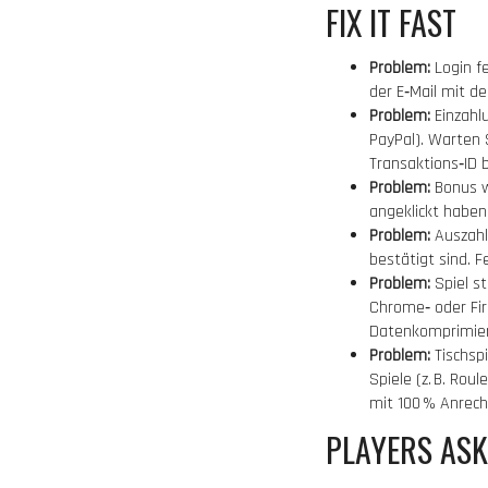
FIX IT FAST
Problem:
Login fe
der E‑Mail mit d
Problem:
Einzahlu
PayPal). Warten 
Transaktions‑ID b
Problem:
Bonus wi
angeklickt haben
Problem:
Auszahl
bestätigt sind. F
Problem:
Spiel st
Chrome‑ oder Fir
Datenkomprimie
Problem:
Tischspi
Spiele (z. B. Rou
mit 100 % Anrech
PLAYERS ASK