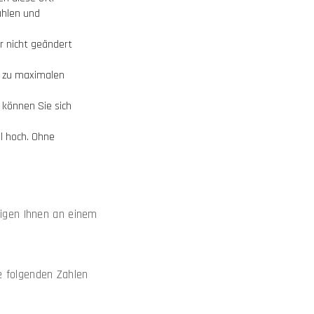
ahlen und
r nicht geändert
t zu maximalen
 können Sie sich
il hoch. Ohne
eigen Ihnen an einem
e folgenden Zahlen