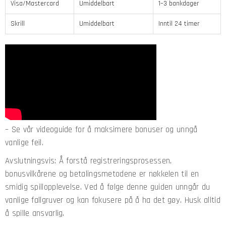
Visa/Mastercard
Umiddelbart
1–3 bankdager
Skrill
Umiddelbart
Inntil 24 timer
– Se vår videoguide for å maksimere bonuser og unngå
vanlige feil.
Avslutningsvis: Å forstå registreringsprosessen,
bonusvilkårene og betalingsmetodene er nøkkelen til en
smidig spillopplevelse. Ved å følge denne guiden unngår du
vanlige fallgruver og kan fokusere på å ha det gøy. Husk alltid
å spille ansvarlig.