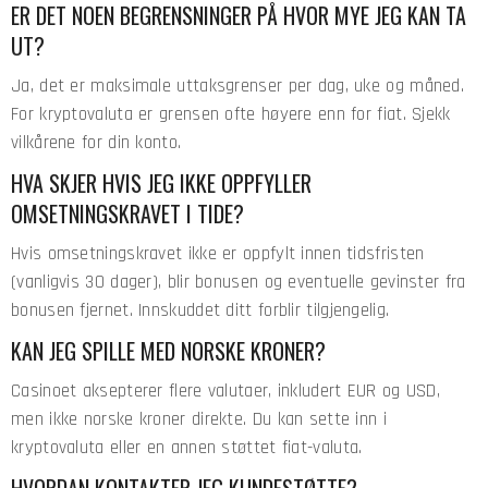
ER DET NOEN BEGRENSNINGER PÅ HVOR MYE JEG KAN TA
UT?
Ja, det er maksimale uttaksgrenser per dag, uke og måned.
For kryptovaluta er grensen ofte høyere enn for fiat. Sjekk
vilkårene for din konto.
HVA SKJER HVIS JEG IKKE OPPFYLLER
OMSETNINGSKRAVET I TIDE?
Hvis omsetningskravet ikke er oppfylt innen tidsfristen
(vanligvis 30 dager), blir bonusen og eventuelle gevinster fra
bonusen fjernet. Innskuddet ditt forblir tilgjengelig.
KAN JEG SPILLE MED NORSKE KRONER?
Casinoet aksepterer flere valutaer, inkludert EUR og USD,
men ikke norske kroner direkte. Du kan sette inn i
kryptovaluta eller en annen støttet fiat-valuta.
HVORDAN KONTAKTER JEG KUNDESTØTTE?