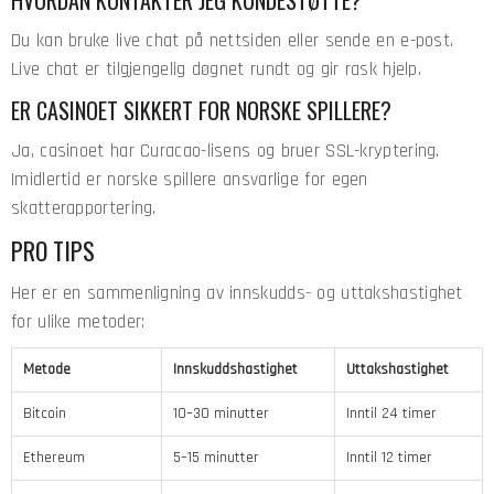
Du kan bruke live chat på nettsiden eller sende en e-post.
Live chat er tilgjengelig døgnet rundt og gir rask hjelp.
ER CASINOET SIKKERT FOR NORSKE SPILLERE?
Ja, casinoet har Curacao-lisens og bruer SSL-kryptering.
Imidlertid er norske spillere ansvarlige for egen
skatterapportering.
PRO TIPS
Her er en sammenligning av innskudds- og uttakshastighet
for ulike metoder:
Metode
Innskuddshastighet
Uttakshastighet
Bitcoin
10–30 minutter
Inntil 24 timer
Ethereum
5–15 minutter
Inntil 12 timer