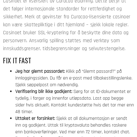
Casinoet er lisensiert av Curacao eGaming. Dette betyr at
det følger internasjonale standarder for rettferdighet og
sikkerhet. Merk at gevinster fra Curacao-lisensierte casinoer
kan være skattepliktige i ditt hjemland – sjekk lokale regler.
Casinoet bruker SSL-kryptering for å beskytte dine data og
personvern. Ansvarlig spilling støttes med verktøy som
innskuddsgrenser, tidsbegrensninger og selvutestengelse.
FIX IT FAST
Jeg har glemt passordet:
Klikk på “Glemt passord?” på
innloggingssiden. Du får en e-post med tilbakestillingslenke.
Sjekk søppelpost om nødvendig.
Verifisering blir ikke godkjent:
Sørg for at ID-dokumentet er
tydelig, i farger og innenfor utløpsdato. Last opp begge
sider hvis aktuelt. Kontakt kundestøtte hvis det tar mer enn
48 timer.
Uttaket er forsinket:
Sjekk at all dokumentasjon er sendt
inn og godkjent. Uttak til kryptovaluta behandles raskere
enn bankoverføringer. Ved mer enn 72 timer, kontakt chat.