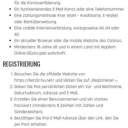
für die Kontoverifizierung.
Ein funktionierendes E-Mail-Konto oder eine Telefonnummer.
Eine Zahlungsmethode Ihrer Wahl – Kreditkarte, E-Wallet
oder Banküberweisung.
Eine stabile Internetverbindung, vorzugsweise WLAN oder
4G.
Ein aktueller Browser oder die mobile Website des Casinos.
Mindestens 18 Jahre alt und in einem Land mit legalem
Online-Glücksspiel wohnhaft.
REGISTRIERUNG
Besuchen Sie die offizielle Website von
https://betclic.hu.net/
und klicken Sie auf „Registrieren ».
Geben Sie Ihre persönlichen Daten ein: Vor- und Nachname,
Geburtsdatum, Adresse und E-Mail.
Erstellen Sie einen Benutzernamen und ein starkes
Passwort (mindestens 8 Zeichen mit Zahlen und
Sonderzeichen).
Bestätigen Sie Ihre E-Mail-Adresse über den Link, den Sie
per Post erhalten.