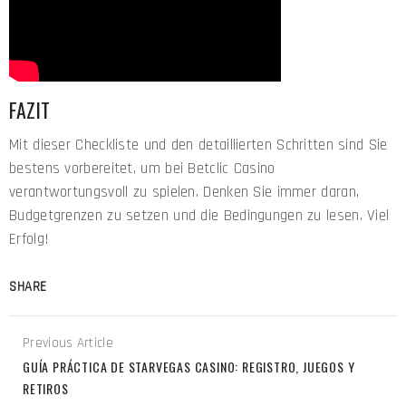
FAZIT
Mit dieser Checkliste und den detaillierten Schritten sind Sie
bestens vorbereitet, um bei Betclic Casino
verantwortungsvoll zu spielen. Denken Sie immer daran,
Budgetgrenzen zu setzen und die Bedingungen zu lesen. Viel
Erfolg!
SHARE
Previous Article
GUÍA PRÁCTICA DE STARVEGAS CASINO: REGISTRO, JUEGOS Y
RETIROS