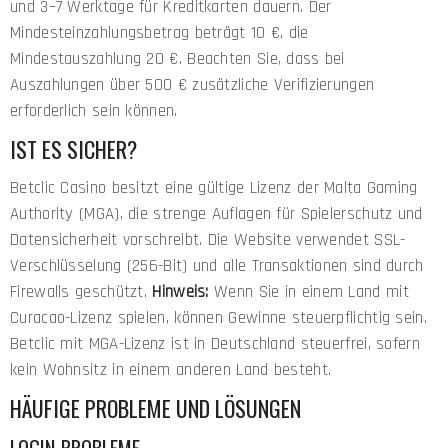
und 3–7 Werktage für Kreditkarten dauern. Der
Mindesteinzahlungsbetrag beträgt 10 €, die
Mindestauszahlung 20 €. Beachten Sie, dass bei
Auszahlungen über 500 € zusätzliche Verifizierungen
erforderlich sein können.
IST ES SICHER?
Betclic Casino besitzt eine gültige Lizenz der Malta Gaming
Authority (MGA), die strenge Auflagen für Spielerschutz und
Datensicherheit vorschreibt. Die Website verwendet SSL-
Verschlüsselung (256-Bit) und alle Transaktionen sind durch
Firewalls geschützt.
Hinweis:
Wenn Sie in einem Land mit
Curacao-Lizenz spielen, können Gewinne steuerpflichtig sein.
Betclic mit MGA-Lizenz ist in Deutschland steuerfrei, sofern
kein Wohnsitz in einem anderen Land besteht.
HÄUFIGE PROBLEME UND LÖSUNGEN
LOGIN-PROBLEME