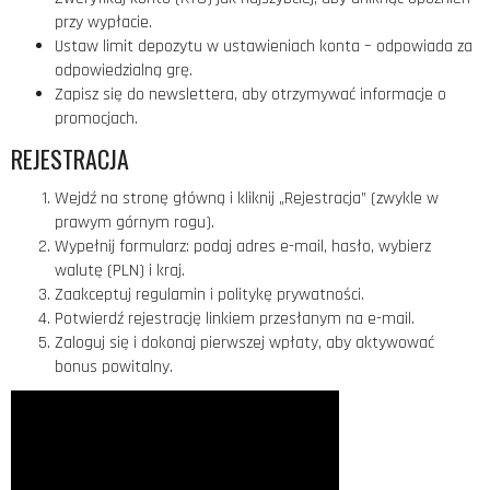
przy wypłacie.
Ustaw limit depozytu w ustawieniach konta – odpowiada za
odpowiedzialną grę.
Zapisz się do newslettera, aby otrzymywać informacje o
promocjach.
REJESTRACJA
Wejdź na stronę główną i kliknij „Rejestracja” (zwykle w
prawym górnym rogu).
Wypełnij formularz: podaj adres e-mail, hasło, wybierz
walutę (PLN) i kraj.
Zaakceptuj regulamin i politykę prywatności.
Potwierdź rejestrację linkiem przesłanym na e-mail.
Zaloguj się i dokonaj pierwszej wpłaty, aby aktywować
bonus powitalny.