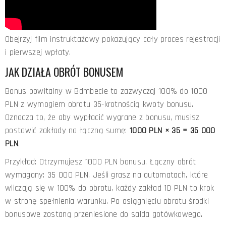
Obejrzyj film instruktażowy pokazujący cały proces rejestracji
i pierwszej wpłaty.
JAK DZIAŁA OBRÓT BONUSEM
Bonus powitalny w Bdmbecie to zazwyczaj 100% do 1000
PLN z wymogiem obrotu 35-krotnością kwoty bonusu.
Oznacza to, że aby wypłacić wygrane z bonusu, musisz
postawić zakłady na łączną sumę:
1000 PLN × 35 = 35 000
PLN
.
Przykład: Otrzymujesz 1000 PLN bonusu. Łączny obrót
wymagany: 35 000 PLN. Jeśli grasz na automatach, które
wliczają się w 100% do obrotu, każdy zakład 10 PLN to krok
w stronę spełnienia warunku. Po osiągnięciu obrotu środki
bonusowe zostaną przeniesione do salda gotówkowego.