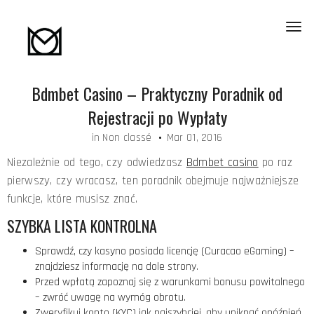
Toggl
navig
Bdmbet Casino – Praktyczny Poradnik od
Rejestracji po Wypłaty
in
Non classé
Mar 01, 2016
Niezależnie od tego, czy odwiedzasz
Bdmbet casino
po raz
pierwszy, czy wracasz, ten poradnik obejmuje najważniejsze
funkcje, które musisz znać.
SZYBKA LISTA KONTROLNA
Sprawdź, czy kasyno posiada licencję (Curacao eGaming) –
znajdziesz informację na dole strony.
Przed wpłatą zapoznaj się z warunkami bonusu powitalnego
– zwróć uwagę na wymóg obrotu.
Zweryfikuj konto (KYC) jak najszybciej, aby uniknąć opóźnień