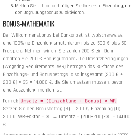
Melden Sie sich an und tätigen Sie Ihre erste Einzahlung, um
den Begrüßungsbonus zu aktivieren.
BONUS-MATHEMATIK
Der Willkommensbonus bei Bankonbet ist typischerweise
eine 100%ige Einzahlungsmatchierung bis zu 500 € plus 50
Freispiele. Nehmen wir an, Sie zahlen 200 € ein. Dann
erhalten Sie 200 € Bonusguthaben. Die Umsatzbedingungen
(Wagering Requirements, WR) betragen das 35-fache des
Einzahlungs- und Bonusbetrags, also insgesamt (200 € +
200 €) × 35 = 14.000 €, die Sie umsetzen müssen, bevor
eine Auszahlung möglich ist.
Formel:
Umsatz = (Einzahlung + Bonus) × WR
Setzen Sie den Bonusbetrag (B) = 200 €, Einzahlung (D) =
200 €, WR-Faktor = 35 → Umsatz = (200+200)×35 = 14.000
€.