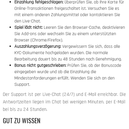
Einzahlung fehlgeschlagen:
Überprüfen Sie, ob Ihre Karte für
Online-Transaktionen freigeschaltet ist. Versuchen Sie es
mit einem anderen Zahlungsmittel oder kontaktieren Sie
den Live-Chat.
Spiel lädt nicht:
Leeren Sie den Browser-Cache, deaktivieren
Sie Add-ons oder wechseln Sie zu einem unterstützten
Browser (Chrome/Firefox).
Auszahlungsverzögerung:
Vergewissern Sie sich, dass alle
KYC-Dokumente hochgeladen wurden. Die normale
Bearbeitung dauert bis zu 48 Stunden nach Genehmigung.
Bonus nicht gutgeschrieben:
Prüfen Sie, ob der Bonuscode
eingegeben wurde und ob die Einzahlung die
Mindestanforderungen erfüllt. Wenden Sie sich an den
Support.
Der Support ist per Live-Chat (24/7) und E-Mail erreichbar. Die
Antwortzeiten liegen im Chat bei wenigen Minuten, per E-Mail
bei bis zu 24 Stunden.
GUT ZU WISSEN