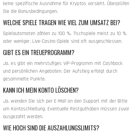
keine spezifische Ausnahme für Kryptos vorsieht. Überprüfen
Sie die Bonusbedingungen.
WELCHE SPIELE TRAGEN WIE VIEL ZUM UMSATZ BEI?
Spielautomaten zählen zu 100 %, Tischspiele meist zu 10 %
oder weniger. Live-Casino-Spiele sind oft ausgeschlossen.
GIBT ES EIN TREUEPROGRAMM?
Ja, es gibt ein mehrstufiges VIP-Programm mit Cashback
und persönlichen Angeboten. Der Aufstieg erfolgt durch
gesammelte Punkte.
KANN ICH MEIN KONTO LÖSCHEN?
Ja, wenden Sie sich per E-Mail an den Support mit der Bitte
um Kontoschließung. Eventuelle Restguthaben müssen zuvor
ausgezahlt werden.
WIE HOCH SIND DIE AUSZAHLUNGSLIMITS?