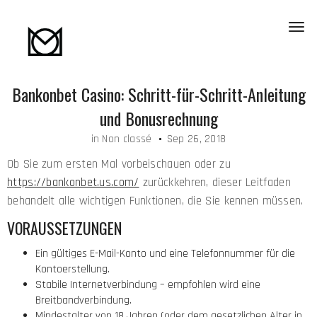
Toggl
navig
Bankonbet Casino: Schritt-für-Schritt-Anleitung
und Bonusrechnung
in
Non classé
Sep 26, 2018
Ob Sie zum ersten Mal vorbeischauen oder zu
https://bankonbet.us.com/
zurückkehren, dieser Leitfaden
behandelt alle wichtigen Funktionen, die Sie kennen müssen.
VORAUSSETZUNGEN
Ein gültiges E-Mail-Konto und eine Telefonnummer für die
Kontoerstellung.
Stabile Internetverbindung – empfohlen wird eine
Breitbandverbindung.
Mindestalter von 18 Jahren (oder dem gesetzlichen Alter in