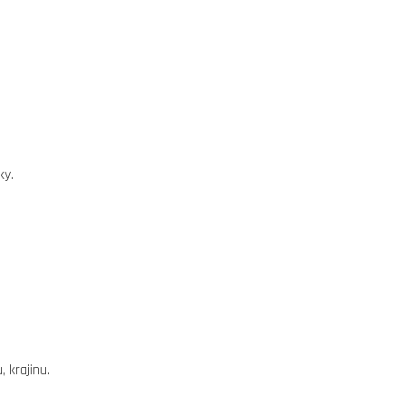
ky.
 krajinu.