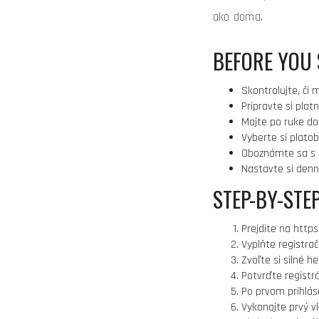
ako doma.
BEFORE YOU 
Skontrolujte, či 
Pripravte si plat
Majte po ruke do
Vyberte si plato
Oboznámte sa s 
Nastavte si denn
STEP-BY-STE
Prejdite na
https
Vyplňte registrač
Zvoľte si silné h
Potvrďte registrá
Po prvom prihláse
Vykonajte prvý vk