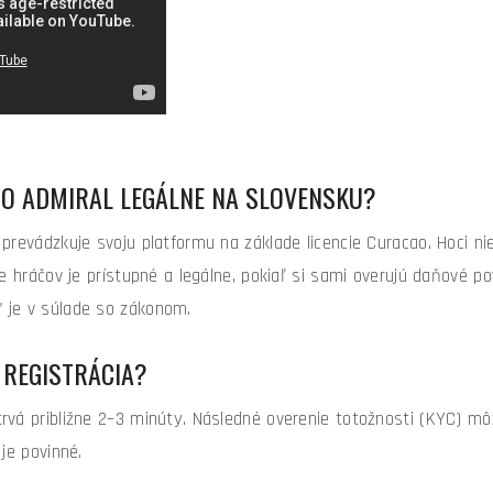
NO ADMIRAL LEGÁLNE NA SLOVENSKU?
 prevádzkuje svoju platformu na základe licencie Curacao. Hoci ni
re hráčov je prístupné a legálne, pokiaľ si sami overujú daňové po
 je v súlade so zákonom.
 REGISTRÁCIA?
rvá približne 2–3 minúty. Následné overenie totožnosti (KYC) mô
 je povinné.