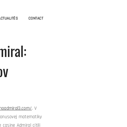
ACTUALITÉS
CONTACT
miral:
ov
inoadmiral3.com/
. V
 bonusovej matematiky
casine Admiral cítili