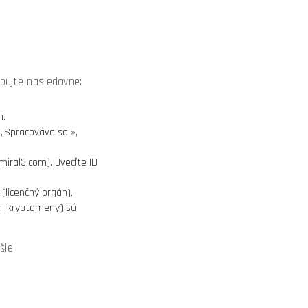
upujte nasledovne:
m.
e „Spracováva sa »,
miral3.com). Uveďte ID
licenčný orgán).
r. kryptomeny) sú
šie.