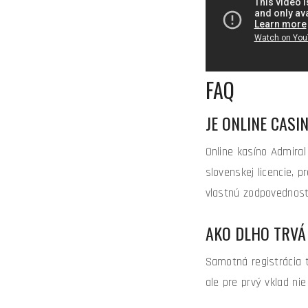
FAQ
JE ONLINE CASI
Online kasíno Admiral
slovenskej licencie, p
vlastnú zodpovednosť
AKO DLHO TRVÁ
Samotná registrácia t
ale pre prvý vklad nie