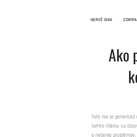
HERVÉ SIKA
COMPA
Ako p
k
Toto nie je generická
tomto článku sa dozv
a riešenia problémov.