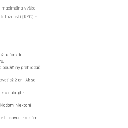
a maximálna výška
totožnosti (KYC) –
užite funkciu
ru.
použiť iný prehliadač
rvať až 2 dni. Ak sa
 » a nahrajte
 vkladom. Niektoré
te blokovanie reklám,