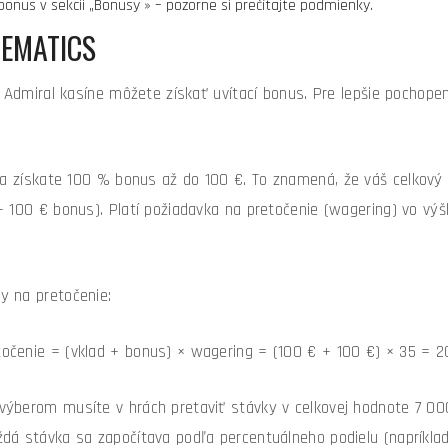
 bonus v sekcii „Bonusy » – pozorne si prečítajte podmienky.
EMATICS
ne Admiral kasíne môžete získať uvítací bonus. Pre lepšie pochop
 a získate 100 % bonus až do 100 €. To znamená, že váš celkový
 + 100 € bonus). Platí požiadavka na pretočenie (wagering) vo v
y na pretočenie:
očenie = (vklad + bonus) × wagering = (100 € + 100 €) × 35 = 
výberom musíte v hrách pretaviť stávky v celkovej hodnote 7 0
ždá stávka sa započítava podľa percentuálneho podielu (napríkl