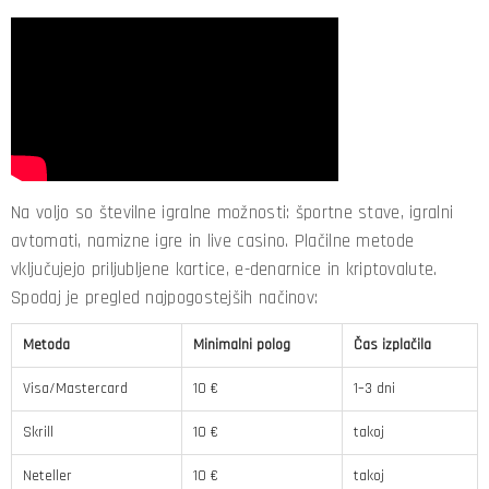
Na voljo so številne igralne možnosti: športne stave, igralni
avtomati, namizne igre in live casino. Plačilne metode
vključujejo priljubljene kartice, e-denarnice in kriptovalute.
Spodaj je pregled najpogostejših načinov:
Metoda
Minimalni polog
Čas izplačila
Visa/Mastercard
10 €
1–3 dni
Skrill
10 €
takoj
Neteller
10 €
takoj