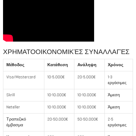
ΧΡΗΜΑΤΟΟΙΚΟΝΟΜΙΚΈΣ ΣΥΝΑΛΛΑΓΈΣ
Μέθοδος
Κατάθεση
Ανάληψη
Χρόνος
Visa/Mastercard
10-5.000€
20-5.000€
1-3
εργάσιμες
Skrill
10-10.000€
10-10.000€
Άμεση
Neteller
10-10.000€
10-10.000€
Άμεση
Τραπεζικό
20-50.000€
50-50.000€
2-5
έμβασμα
εργάσιμες