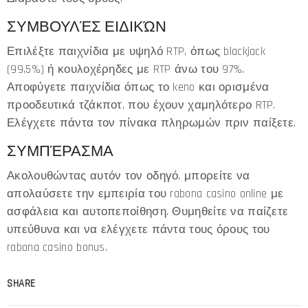
ΣΥΜΒΟΥΛΈΣ ΕΙΔΙΚΏΝ
Επιλέξτε παιχνίδια με υψηλό RTP, όπως blackjack
(99,5%) ή κουλοχέρηδες με RTP άνω του 97%.
Αποφύγετε παιχνίδια όπως το keno και ορισμένα
προοδευτικά τζάκποτ, που έχουν χαμηλότερο RTP.
Ελέγχετε πάντα τον πίνακα πληρωμών πριν παίξετε.
ΣΥΜΠΈΡΑΣΜΑ
Ακολουθώντας αυτόν τον οδηγό, μπορείτε να
απολαύσετε την εμπειρία του rabona casino online με
ασφάλεια και αυτοπεποίθηση. Θυμηθείτε να παίζετε
υπεύθυνα και να ελέγχετε πάντα τους όρους του
rabona casino bonus.
SHARE