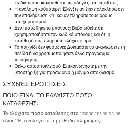
κωδικό» και ακολουθήστε τις οδηγίες στο email σας.
Η ανάληψη καθυστερεί: Ελέγξτε αν έχετε ολοκληρώσει
την επαλήθευση KYC και αν πληροίτε τους όρους
στοιχηματισμού.
Δεν πιστώθηκε το μπόνους: Βεβαιωθείτε ότι
χρησιμοποιήσατε τον κωδικό μπόνους και ότι η
κατάθεσή σας πληροί το ελάχιστο όριο.
Το παιχνίδι δεν φορτώνει: Δοκιμάστε να ανανεώσετε τη
σελίδα ή να χρησιμοποιήσετε άλλο πρόγραμμα
περιήγησης.
Θέλω αυτοαποκλεισμό: Επικοινωνήστε με την
υποστήριξη για προσωρινό ή μόνιμο αποκλεισμό.
ΣΥΧΝΈΣ ΕΡΩΤΉΣΕΙΣ
ΠΟΙΟ ΕΊΝΑΙ ΤΟ ΕΛΆΧΙΣΤΟ ΠΟΣΌ
ΚΑΤΆΘΕΣΗΣ;
Το ελάχιστο ποσό κατάθεσης στο rabona casino online
είναι 10€, ανάλογα με τη μέθοδο πληρωμής.