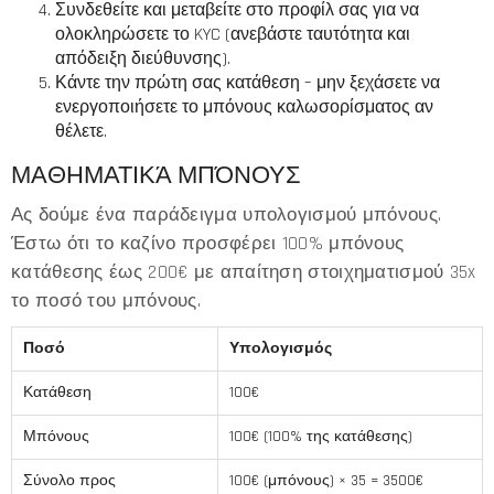
Συνδεθείτε και μεταβείτε στο προφίλ σας για να
ολοκληρώσετε το KYC (ανεβάστε ταυτότητα και
απόδειξη διεύθυνσης).
Κάντε την πρώτη σας κατάθεση – μην ξεχάσετε να
ενεργοποιήσετε το μπόνους καλωσορίσματος αν
θέλετε.
ΜΑΘΗΜΑΤΙΚΆ ΜΠΌΝΟΥΣ
Ας δούμε ένα παράδειγμα υπολογισμού μπόνους.
Έστω ότι το καζίνο προσφέρει 100% μπόνους
κατάθεσης έως 200€ με απαίτηση στοιχηματισμού 35x
το ποσό του μπόνους.
Ποσό
Υπολογισμός
Κατάθεση
100€
Μπόνους
100€ (100% της κατάθεσης)
Σύνολο προς
100€ (μπόνους) × 35 = 3500€