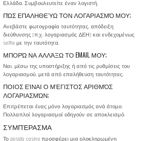
Ελλάδα. Συμβουλευτείτε έναν λογιστή.
ΠΏΣ ΕΠΑΛΗΘΕΎΩ ΤΟΝ ΛΟΓΑΡΙΑΣΜΌ ΜΟΥ;
Ανεβάστε φωτογραφία ταυτότητας, απόδειξη
διεύθυνσης (π.χ. λογαριασμός ΔΕΗ) και ενδεχομένως
selfie με την ταυτότητα.
ΜΠΟΡΏ ΝΑ ΑΛΛΆΞΩ ΤΟ EMAIL ΜΟΥ;
Ναι, μέσω της υποστήριξης ή από τις ρυθμίσεις του
λογαριασμού, μετά από επαλήθευση ταυτότητας.
ΠΟΙΟΣ ΕΊΝΑΙ Ο ΜΈΓΙΣΤΟΣ ΑΡΙΘΜΌΣ
ΛΟΓΑΡΙΑΣΜΏΝ;
Επιτρέπεται ένας μόνο λογαριασμός ανά άτομο.
Πολλαπλοί λογαριασμοί οδηγούν σε αποκλεισμό.
ΣΥΜΠΈΡΑΣΜΑ
Το posido casino προσφέρει μια ολοκληρωμένη