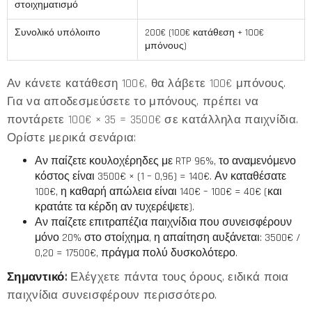
στοιχηματισμό
Συνολικό υπόλοιπο
200€ (100€ κατάθεση + 100€
μπόνους)
Αν κάνετε κατάθεση 100€, θα λάβετε 100€ μπόνους.
Για να αποδεσμεύσετε το μπόνους, πρέπει να
ποντάρετε 100€ × 35 = 3500€ σε κατάλληλα παιχνίδια.
Ορίστε μερικά σενάρια:
Αν παίζετε κουλοχέρηδες με RTP 96%, το αναμενόμενο
κόστος είναι 3500€ × (1 – 0,96) = 140€. Αν καταθέσατε
100€, η καθαρή απώλεια είναι 140€ – 100€ = 40€ (και
κρατάτε τα κέρδη αν τυχερέψετε).
Αν παίζετε επιτραπέζια παιχνίδια που συνεισφέρουν
μόνο 20% στο στοίχημα, η απαίτηση αυξάνεται: 3500€ /
0,20 = 17500€, πράγμα πολύ δυσκολότερο.
Σημαντικό:
Ελέγχετε πάντα τους όρους, ειδικά ποια
παιχνίδια συνεισφέρουν περισσότερο.