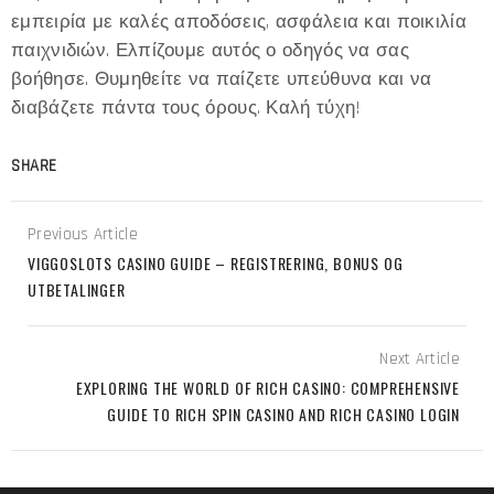
εμπειρία με καλές αποδόσεις, ασφάλεια και ποικιλία
παιχνιδιών. Ελπίζουμε αυτός ο οδηγός να σας
βοήθησε. Θυμηθείτε να παίζετε υπεύθυνα και να
διαβάζετε πάντα τους όρους. Καλή τύχη!
SHARE
Previous Article
VIGGOSLOTS CASINO GUIDE – REGISTRERING, BONUS OG
UTBETALINGER
Next Article
EXPLORING THE WORLD OF RICH CASINO: COMPREHENSIVE
GUIDE TO RICH SPIN CASINO AND RICH CASINO LOGIN