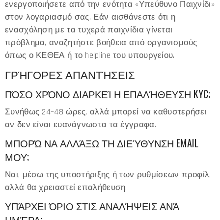
ενεργοποιήσετε από την ενότητα «Υπεύθυνο Παιχνίδι»
στον λογαριασμό σας. Εάν αισθάνεστε ότι η
ενασχόληση με τα τυχερά παιχνίδια γίνεται
πρόβλημα, αναζητήστε βοήθεια από οργανισμούς
όπως ο ΚΕΘΕΑ ή το helpline του υπουργείου.
ΓΡΉΓΟΡΕΣ ΑΠΑΝΤΉΣΕΙΣ
ΠΌΣΟ ΧΡΌΝΟ ΔΙΑΡΚΕΊ Η ΕΠΑΛΉΘΕΥΣΗ KYC;
Συνήθως 24–48 ώρες, αλλά μπορεί να καθυστερήσει
αν δεν είναι ευανάγνωστα τα έγγραφα.
ΜΠΟΡΏ ΝΑ ΑΛΛΆΞΩ ΤΗ ΔΙΕΎΘΥΝΣΗ EMAIL
ΜΟΥ;
Ναι, μέσω της υποστήριξης ή των ρυθμίσεων προφίλ,
αλλά θα χρειαστεί επαλήθευση.
ΥΠΆΡΧΕΙ ΌΡΙΟ ΣΤΙΣ ΑΝΑΛΉΨΕΙΣ ΑΝΆ
ΗΜΈΡΑ;