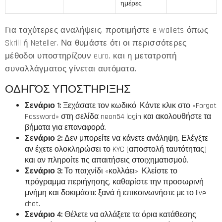
ημέρες
Για ταχύτερες αναλήψεις, προτιμήστε e-wallets όπως
Skrill ή Neteller. Να θυμάστε ότι οι περισσότερες
μέθοδοι υποστηρίζουν euro, και η μετατροπή
συναλλάγματος γίνεται αυτόματα.
ΟΔΗΓΌΣ ΥΠΟΣΤΉΡΙΞΗΣ
Σενάριο 1:
Ξεχάσατε τον κωδικό. Κάντε κλικ στο «Forgot
Password» στη σελίδα neon54 login και ακολουθήστε τα
βήματα για επαναφορά.
Σενάριο 2:
Δεν μπορείτε να κάνετε ανάληψη. Ελέγξτε
αν έχετε ολοκληρώσει το KYC (αποστολή ταυτότητας)
και αν πληροίτε τις απαιτήσεις στοιχηματισμού.
Σενάριο 3:
Το παιχνίδι «κολλάει». Κλείστε το
πρόγραμμα περιήγησης, καθαρίστε την προσωρινή
μνήμη και δοκιμάστε ξανά ή επικοινωνήστε με το live
chat.
Σενάριο 4:
Θέλετε να αλλάξετε τα όρια κατάθεσης.