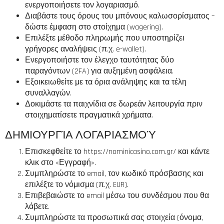
ενεργοποιήσετε τον λογαριασμό.
Διαβάστε τους όρους του μπόνους καλωσορίσματος –
δώστε έμφαση στο στοίχημα (wagering).
Επιλέξτε μέθοδο πληρωμής που υποστηρίζει
γρήγορες αναλήψεις (π.χ. e-wallet).
Ενεργοποιήστε τον έλεγχο ταυτότητας δύο
παραγόντων (2FA) για αυξημένη ασφάλεια.
Εξοικειωθείτε με τα όρια ανάληψης και τα τέλη
συναλλαγών.
Δοκιμάστε τα παιχνίδια σε δωρεάν λειτουργία πριν
στοιχηματίσετε πραγματικά χρήματα.
ΔΗΜΙΟΥΡΓΊΑ ΛΟΓΑΡΙΑΣΜΟΎ
Επισκεφθείτε το
https://nominicasino.com.gr/
και κάντε
κλικ στο «Εγγραφή».
Συμπληρώστε το email, τον κωδικό πρόσβασης και
επιλέξτε το νόμισμα (π.χ. EUR).
Επιβεβαιώστε το email μέσω του συνδέσμου που θα
λάβετε.
Συμπληρώστε τα προσωπικά σας στοιχεία (όνομα,