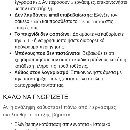
έγγραφα KYC. Αν περάσουν 5 εργάσιμες, επικοινωνήστε
με την υποστήριξη.
Δεν λαμβάνετε email επιβεβαίωσης:
Ελέγξτε τον
φάκελο spam και προσθέστε το casino nomini στις
επαφές σας.
Το παιχνίδι δεν φορτώνει:
Δοκιμάστε να καθαρίσετε
την cache ή να χρησιμοποιήσετε διαφορετικό
πρόγραμμα περιήγησης.
Μπόνους που δεν πιστώνεται:
Βεβαιωθείτε ότι
χρησιμοποιήσατε τον σωστό κωδικό μπόνους και ότι η
κατάθεση πληροί τις προϋποθέσεις.
Λάθος στον λογαριασμό:
Επικοινωνήστε άμεσα με
την υποστήριξη – ίσως χρειαστεί να στείλετε
φωτογραφία ταυτότητας.
ΚΑΛΌ ΝΑ ΓΝΩΡΊΖΕΤΕ
Αν η ανάληψη καθυστερεί πάνω από 7 εργάσιμες,
ακολουθήστε τα εξής βήματα:
Ελέγξτε την κατάσταση στην ενότητα « Ιστορικό