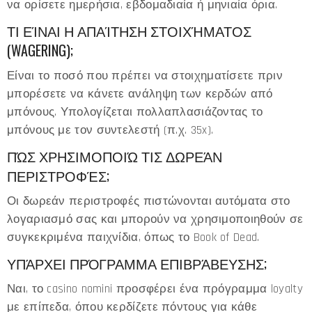
να ορίσετε ημερήσια, εβδομαδιαία ή μηνιαία όρια.
ΤΙ ΕΊΝΑΙ Η ΑΠΑΊΤΗΣΗ ΣΤΟΙΧΉΜΑΤΟΣ
(WAGERING);
Είναι το ποσό που πρέπει να στοιχηματίσετε πριν
μπορέσετε να κάνετε ανάληψη των κερδών από
μπόνους. Υπολογίζεται πολλαπλασιάζοντας το
μπόνους με τον συντελεστή (π.χ. 35x).
ΠΏΣ ΧΡΗΣΙΜΟΠΟΙΏ ΤΙΣ ΔΩΡΕΆΝ
ΠΕΡΙΣΤΡΟΦΈΣ;
Οι δωρεάν περιστροφές πιστώνονται αυτόματα στο
λογαριασμό σας και μπορούν να χρησιμοποιηθούν σε
συγκεκριμένα παιχνίδια, όπως το Book of Dead.
ΥΠΆΡΧΕΙ ΠΡΌΓΡΑΜΜΑ ΕΠΙΒΡΆΒΕΥΣΗΣ;
Ναι, το casino nomini προσφέρει ένα πρόγραμμα loyalty
με επίπεδα, όπου κερδίζετε πόντους για κάθε