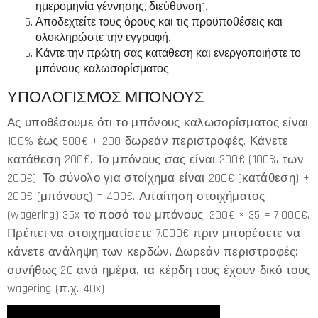
ημερομηνία γέννησης, διεύθυνση).
Αποδεχτείτε τους όρους και τις προϋποθέσεις και
ολοκληρώστε την εγγραφή.
Κάντε την πρώτη σας κατάθεση και ενεργοποιήστε το
μπόνους καλωσορίσματος.
ΥΠΟΛΟΓΙΣΜΌΣ ΜΠΌΝΟΥΣ
Ας υποθέσουμε ότι το μπόνους καλωσορίσματος είναι
100% έως 500€ + 200 δωρεάν περιστροφές. Κάνετε
κατάθεση 200€. Το μπόνους σας είναι 200€ (100% των
200€). Το σύνολο για στοίχημα είναι 200€ (κατάθεση) +
200€ (μπόνους) = 400€. Απαίτηση στοιχήματος
(wagering) 35x το ποσό του μπόνους: 200€ × 35 = 7.000€.
Πρέπει να στοιχηματίσετε 7.000€ πριν μπορέσετε να
κάνετε ανάληψη των κερδών. Δωρεάν περιστροφές:
συνήθως 20 ανά ημέρα, τα κέρδη τους έχουν δικό τους
wagering (π.χ. 40x).