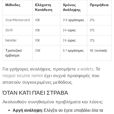
Μέθοδος
Ελάχιστη
Χρόνος
Προμήθεια
Κατάθεση
Ανάληψης
Visa/Mastercard
10€
3-5 εργάσιμες
0%
Skrill
10€
24 ώρες
0%
Neteller
10€
24 ώρες
0%
Τραπεζικό
25€
5-7 εργάσιμες
5€ (τυπικά)
έμβασμα
Για γρήγορες αναλήψεις, προτιμήστε e-wallets. Το
magyar kaszinó nomini έχει συχνά προσφορές που
απαιτούν συγκεκριμένες μεθόδους.
ΌΤΑΝ ΚΆΤΙ ΠΆΕΙ ΣΤΡΑΒΆ
Ακολουθούν συνηθισμένα προβλήματα και λύσεις:
Αργή ανάληψη:
Ελέγξτε αν έχετε υποβάλει όλα τα