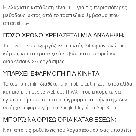
Η ελάχιστη κατάθεση είναι 10€ για τις περισσότερες
μεθόδους, εκτός από το τραπεζικό έμβασμα που
απαιτεί 25€.
ΠΌΣΟ ΧΡΌΝΟ ΧΡΕΙΆΖΕΤΑΙ ΜΙΑ ΑΝΆΛΗΨΗ;
Τα e-wallets επεξεργάζονται εντός 24 ωρών, ενώ οι
κάρτες και τα τραπεζικά εμβάσματα μπορεί να
διαρκέσουν 3-7 εργάσιμες.
ΥΠΆΡΧΕΙ ΕΦΑΡΜΟΓΉ ΓΙΑ ΚΙΝΗΤΆ;
Το casino nomini διαθέτει μια mobile-optimized ιστοσελίδα
και μια progressive web app (PWA) που μπορείτε να
εγκαταστήσετε από το πρόγραμμα περιήγησης. Δεν
υπάρχει εφαρμογή στο Google Play ή το App Store.
ΜΠΟΡΏ ΝΑ ΟΡΊΣΩ ΌΡΙΑ ΚΑΤΑΘΈΣΕΩΝ;
Ναι, από τις ρυθμίσεις του λογαριασμού σας μπορείτε